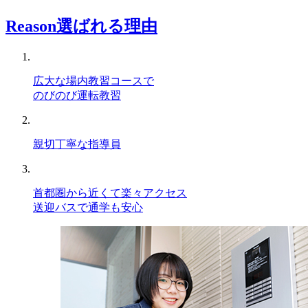
Reason
選ばれる理由
広大な場内教習コースで
のびのび運転教習
親切丁寧な指導員
首都圏から近くて楽々アクセス
送迎バスで通学も安心