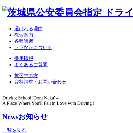
選ばれる理由
教習案内
各種講習
ドラなかについて
採用情報
よくあるご質問
教習中の方
資料請求・お問い合わせ
Driving School
'Dora Naka'
–
A Place Where You'll Fall in Love with Driving !
News
お知らせ
一覧を見る