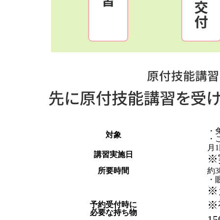
・
対象
・
月
講習実施日
※
所要時間
約
・
※
※
予約受付時に
必要な持ち物
1