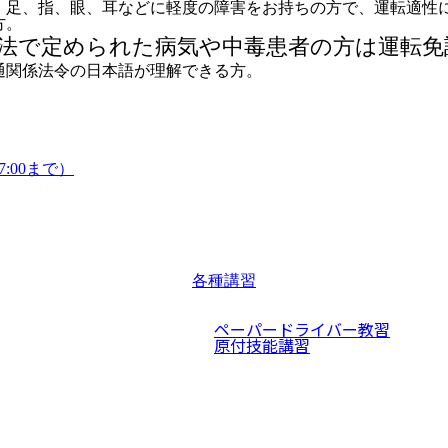
、足、指、眼、耳などに軽度の障害をお持ちの方で、運転適性
方。
法で定められた病気や中毒患者の方は運転免
通関係法令の日本語が理解できる方。
:00まで）
各種講習
ペーパードライバー教習
原付技能講習