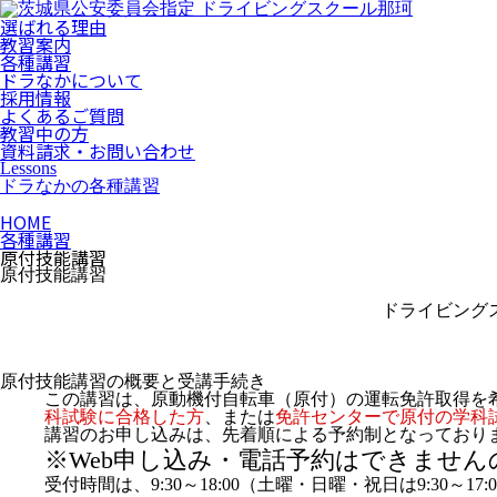
選ばれる理由
教習案内
各種講習
ドラなかについて
採用情報
よくあるご質問
教習中の方
資料請求・お問い合わせ
Lessons
ドラなかの各種講習
HOME
各種講習
原付技能講習
原付技能講習
ドライビング
原付技能講習の概要と受講手続き
この講習は、原動機付自転車（原付）の運転免許取得を
科試験に合格した方
、または
免許センターで原付の学科
講習のお申し込みは、先着順による予約制となっており
※Web申し込み・電話予約はできませ
受付時間は、9:30～18:00（土曜・日曜・祝日は9:30～17