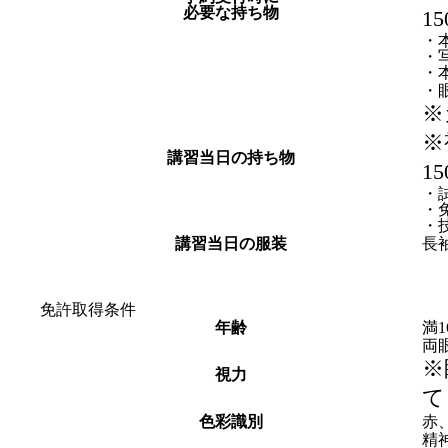
必要な持ち物
1
・
・写
・
・
※
※
講習当日の持ち物
1
・
・
・
講習当日の服装
長
免許取得条件
年齢
満
両眼
※
視力
て
色彩識別
赤
精