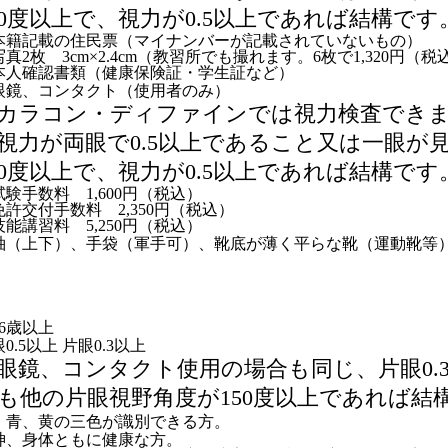
50度以上で、視力が0.5以上であれば結構です
本籍記載の住民票（マイナンバーが記載されていないもの）
真2枚 3cm×2.4cm（教習所でも撮れます。6枚で1,320円（税
本人確認書類（健康保険証・学生証など）
眼鏡、コンタクト（使用者のみ）
カラコン・ディファインでは視力検査でき
視力が両眼で0.5以上であること又は一眼が
50度以上で、視力が0.5以上であれば結構です
試験手数料 1,600円（税込）
免許交付手数料 2,350円（税込）
技能講習料 5,250円（税込）
袖（上下）、手袋（軍手可）、靴底が薄く平らな靴（運動靴等
16歳以上
0.5以上 片眼0.3以上
眼鏡、コンタクト使用の場合も同じ、片眼0.
も他の片眼視野角度が150度以上であれば結
、青、黄の三色が識別できる方。
神、身体ともに健康な方。