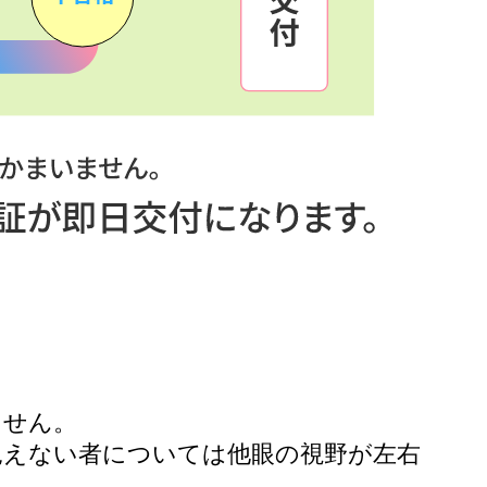
ません。
見えない者については他眼の視野が左右
。