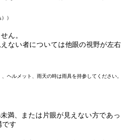
。
込））
ません。
見えない者については他眼の視野が左右
。
）、ヘルメット、雨天の時は雨具を持参してください。
3未満、または片眼が見えない方であっ
構です