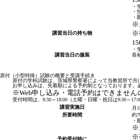
・
・技
・
※
※
講習当日の持ち物
1
・
講習当日の服装
長
原付（小型特殊）試験の概要と
受講手続き
原付の学科試験は、茨城県警察署によって
当教習所で月
お申し込みは、先着順による予約制となっております。
※Web申し込み・電話予約はできませ
受付時間は、9:30～18:00（土曜・日曜・祝日は9:30～17
講習実施日
月
所要時間
約
・
※
※
予約受付時に