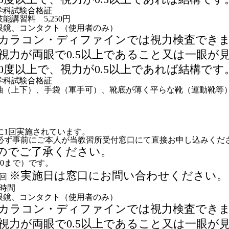
学科試験合格証
能講習料 5,250円
眼鏡、コンタクト（使用者のみ）
カラコン・ディファインでは視力検査でき
視力が両眼で0.5以上であること又は一眼が
50度以上で、視力が0.5以上であれば結構です
学科試験合格証
袖（上下）、手袋（軍手可）、靴底が薄く平らな靴（運動靴等
に1回実施
されています。
必ず事前にご本人が当教習所受付窓口にて直接お申し込みくだ
んのでご了承ください。
:00まで）です。
※実施日は窓口にお問い合わせください。
1回
7時間
眼鏡、コンタクト（使用者のみ）
カラコン・ディファインでは視力検査でき
視力が両眼で0.5以上であること又は一眼が