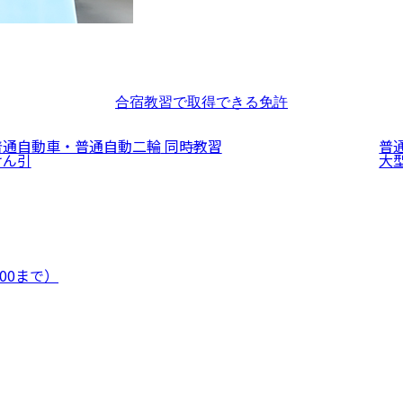
合宿教習で取得できる免許
普通自動車・普通自動二輪
同時教習
普
けん引
大
:00まで）