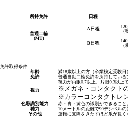
所持免許
日程
120
A日程
（税
普通二輪
(MT)
140
B日程
（税
免許取得条件
年齢
満18歳以上の方（卒業検定受験日
免許
普通自動二輪免許を所持している
視力が両眼0.7以上、片眼0.3以
※メガネ・コンタクト
視力
※カラーコンタクトレ
色彩識別能力
赤・青・黄色の識別ができること
聴力
10メートルの距離で90デシベル
その他
運転に支障をきたすほど爪が長く