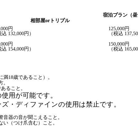
宿泊プラン（昼
相部屋orトリプル
,000
円
125,000
円
込 132,000円）
（税込 137,5
,000
円
150,000
円
込 154,000円）
（税込 165,0
に満18歳であること）。
方。
上であること。
の使用が可能です。
ンズ・ディファインの使用は禁止です。
。
の警音器の音が聞こえること。
ない（つけ爪含む）こと。