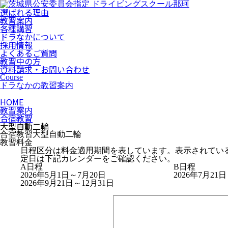
選ばれる理由
教習案内
各種講習
ドラなかについて
採用情報
よくあるご質問
教習中の方
資料請求・お問い合わせ
Course
ドラなかの教習案内
HOME
教習案内
合宿教習
大型自動二輪
合宿教習
大型自動二輪
教習料金
日程区分は料金適用期間を表しています。表示されてい
定日は下記カレンダーをご確認ください。
A日程
B日程
2026年5月1日～7月20日
2026年7月21
2026年9月21日～12月31日