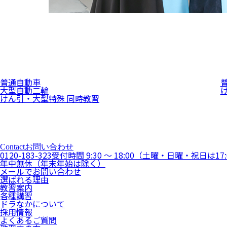
普通自動車
大型自動二輪
けん引・大型特殊 同時教習
Contact
お問い合わせ
0120-183-323
受付時間 9:30 ～ 18:00（土曜・日曜・祝日は17
年中無休（年末年始は除く）
メールでお問い合わせ
選ばれる理由
教習案内
各種講習
ドラなかについて
採用情報
よくあるご質問